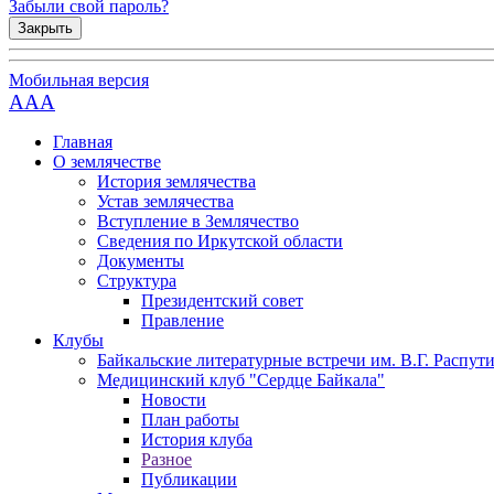
Забыли свой пароль?
Закрыть
Мобильная версия
AAA
Главная
О землячестве
История землячества
Устав землячества
Вступление в Землячество
Сведения по Иркутской области
Документы
Структура
Президентский совет
Правление
Клубы
Байкальские литературные встречи им. В.Г. Распут
Медицинский клуб "Сердце Байкала"
Новости
План работы
История клуба
Разное
Публикации