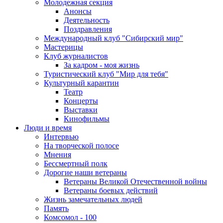
Молодежная секция
Анонсы
Деятельность
Поздравления
Международный клуб "Сибирский мир"
Мастерицы
Клуб журналистов
За кадром - моя жизнь
Туристический клуб "Мир для тебя"
Культурный карантин
Театр
Концерты
Выставки
Кинофильмы
Люди и время
Интервью
На творческой полосе
Мнения
Бессмертный полк
Дорогие наши ветераны
Ветераны Великой Отечественной войны
Ветераны боевых действий
Жизнь замечательных людей
Память
Комсомол - 100