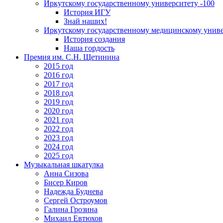
Иркутскому государственному университету -100
История ИГУ
Знай наших!
Иркутскому государственному медицинскому униве
История создания
Наша гордость
Премия им. С.Н. Щетинина
2015 год
2016 год
2017 год
2018 год
2019 год
2020 год
2021 год
2022 год
2023 год
2024 год
2025 год
Музыкальная шкатулка
Анна Сизова
Бисер Киров
Надежда Буднева
Сергей Остроумов
Галина Грозина
Михаил Евтюхов