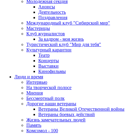
Молодежная секция
Анонсы
Деятельность
Поздравления
Международный клуб "Сибирский мир"
Мастерицы
Клуб журналистов
За кадром - моя жизнь
Туристический клуб "Мир для тебя"
Культурный карантин
Театр
Концерты
Выставки
Кинофильмы
Люди и время
Интервью
На творческой полосе
Мнения
Бессмертный полк
Дорогие наши ветераны
Ветераны Великой Отечественной войны
Ветераны боевых действий
Жизнь замечательных людей
Память
Комсомол - 100