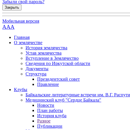
Забыли свой пароль?
Закрыть
Мобильная версия
AAA
Главная
О землячестве
История землячества
Устав землячества
Вступление в Землячество
Сведения по Иркутской области
Документы
Структура
Президентский совет
Правление
Клубы
Байкальские литературные встречи им. В.Г. Распут
Медицинский клуб "Сердце Байкала"
Новости
План работы
История клуба
Разное
Публикации