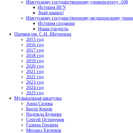
Иркутскому государственному университету -100
История ИГУ
Знай наших!
Иркутскому государственному медицинскому униве
История создания
Наша гордость
Премия им. С.Н. Щетинина
2015 год
2016 год
2017 год
2018 год
2019 год
2020 год
2021 год
2022 год
2023 год
2024 год
2025 год
Музыкальная шкатулка
Анна Сизова
Бисер Киров
Надежда Буднева
Сергей Остроумов
Галина Грозина
Михаил Евтюхов