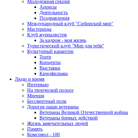
Молодежная секция
Анонсы
Деятельность
Поздравления
Международный клуб "Сибирский мир"
Мастерицы
Клуб журналистов
За кадром - моя жизнь
Туристический клуб "Мир для тебя"
Культурный карантин
Театр
Концерты
Выставки
Кинофильмы
Люди и время
Интервью
На творческой полосе
Мнения
Бессмертный полк
Дорогие наши ветераны
Ветераны Великой Отечественной войны
Ветераны боевых действий
Жизнь замечательных людей
Память
Комсомол - 100