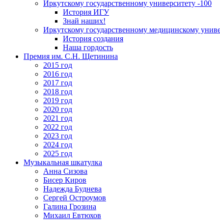
Иркутскому государственному университету -100
История ИГУ
Знай наших!
Иркутскому государственному медицинскому униве
История создания
Наша гордость
Премия им. С.Н. Щетинина
2015 год
2016 год
2017 год
2018 год
2019 год
2020 год
2021 год
2022 год
2023 год
2024 год
2025 год
Музыкальная шкатулка
Анна Сизова
Бисер Киров
Надежда Буднева
Сергей Остроумов
Галина Грозина
Михаил Евтюхов