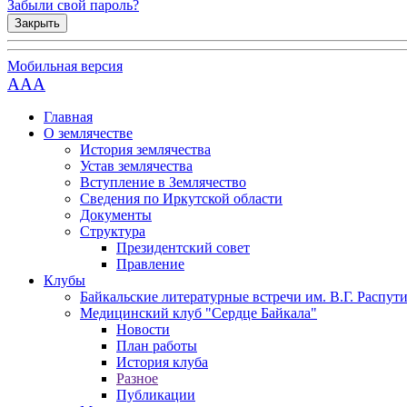
Забыли свой пароль?
Закрыть
Мобильная версия
AAA
Главная
О землячестве
История землячества
Устав землячества
Вступление в Землячество
Сведения по Иркутской области
Документы
Структура
Президентский совет
Правление
Клубы
Байкальские литературные встречи им. В.Г. Распут
Медицинский клуб "Сердце Байкала"
Новости
План работы
История клуба
Разное
Публикации