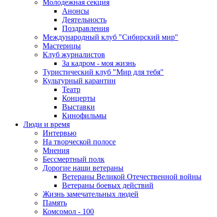
Молодежная секция
Анонсы
Деятельность
Поздравления
Международный клуб "Сибирский мир"
Мастерицы
Клуб журналистов
За кадром - моя жизнь
Туристический клуб "Мир для тебя"
Культурный карантин
Театр
Концерты
Выставки
Кинофильмы
Люди и время
Интервью
На творческой полосе
Мнения
Бессмертный полк
Дорогие наши ветераны
Ветераны Великой Отечественной войны
Ветераны боевых действий
Жизнь замечательных людей
Память
Комсомол - 100