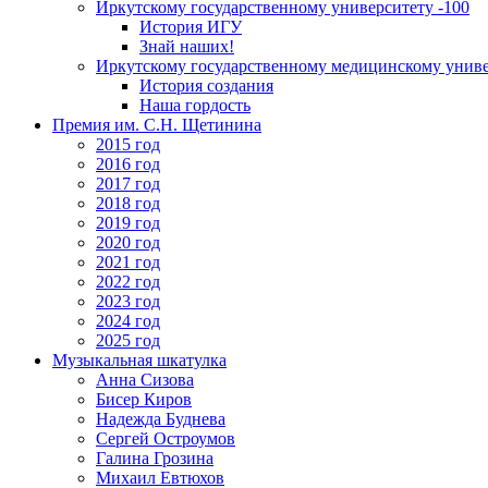
Иркутскому государственному университету -100
История ИГУ
Знай наших!
Иркутскому государственному медицинскому униве
История создания
Наша гордость
Премия им. С.Н. Щетинина
2015 год
2016 год
2017 год
2018 год
2019 год
2020 год
2021 год
2022 год
2023 год
2024 год
2025 год
Музыкальная шкатулка
Анна Сизова
Бисер Киров
Надежда Буднева
Сергей Остроумов
Галина Грозина
Михаил Евтюхов