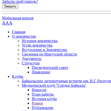
Забыли свой пароль?
Закрыть
Мобильная версия
AAA
Главная
О землячестве
История землячества
Устав землячества
Вступление в Землячество
Сведения по Иркутской области
Документы
Структура
Президентский совет
Правление
Клубы
Байкальские литературные встречи им. В.Г. Распут
Медицинский клуб "Сердце Байкала"
Новости
План работы
История клуба
Разное
Публикации