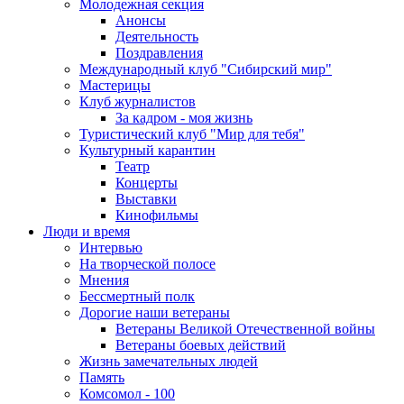
Молодежная секция
Анонсы
Деятельность
Поздравления
Международный клуб "Сибирский мир"
Мастерицы
Клуб журналистов
За кадром - моя жизнь
Туристический клуб "Мир для тебя"
Культурный карантин
Театр
Концерты
Выставки
Кинофильмы
Люди и время
Интервью
На творческой полосе
Мнения
Бессмертный полк
Дорогие наши ветераны
Ветераны Великой Отечественной войны
Ветераны боевых действий
Жизнь замечательных людей
Память
Комсомол - 100