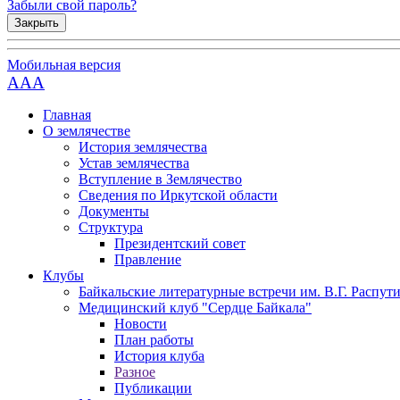
Забыли свой пароль?
Закрыть
Мобильная версия
AAA
Главная
О землячестве
История землячества
Устав землячества
Вступление в Землячество
Сведения по Иркутской области
Документы
Структура
Президентский совет
Правление
Клубы
Байкальские литературные встречи им. В.Г. Распут
Медицинский клуб "Сердце Байкала"
Новости
План работы
История клуба
Разное
Публикации