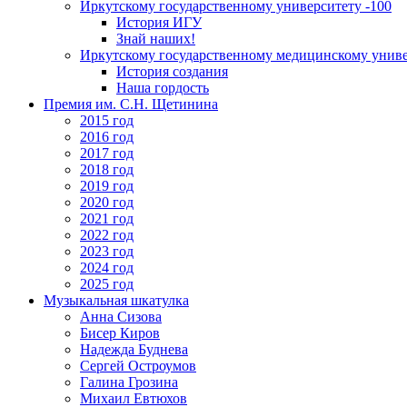
Иркутскому государственному университету -100
История ИГУ
Знай наших!
Иркутскому государственному медицинскому униве
История создания
Наша гордость
Премия им. С.Н. Щетинина
2015 год
2016 год
2017 год
2018 год
2019 год
2020 год
2021 год
2022 год
2023 год
2024 год
2025 год
Музыкальная шкатулка
Анна Сизова
Бисер Киров
Надежда Буднева
Сергей Остроумов
Галина Грозина
Михаил Евтюхов