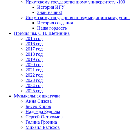
Иркутскому государственному университету -100
История ИГУ
Знай наших!
Иркутскому государственному медицинскому униве
История создания
Наша гордость
Премия им. С.Н. Щетинина
2015 год
2016 год
2017 год
2018 год
2019 год
2020 год
2021 год
2022 год
2023 год
2024 год
2025 год
Музыкальная шкатулка
Анна Сизова
Бисер Киров
Надежда Буднева
Сергей Остроумов
Галина Грозина
Михаил Евтюхов