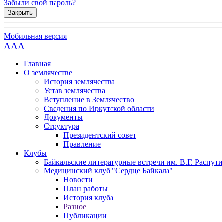
Забыли свой пароль?
Закрыть
Мобильная версия
AAA
Главная
О землячестве
История землячества
Устав землячества
Вступление в Землячество
Сведения по Иркутской области
Документы
Структура
Президентский совет
Правление
Клубы
Байкальские литературные встречи им. В.Г. Распут
Медицинский клуб "Сердце Байкала"
Новости
План работы
История клуба
Разное
Публикации