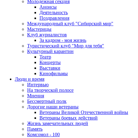
Молодежная секция
Анонсы
Деятельность
Поздравления
Международный клуб "Сибирский мир"
Мастерицы
Клуб журналистов
За кадром - моя жизнь
Туристический клуб "Мир для тебя"
Культурный карантин
Театр
Концерты
Выставки
Кинофильмы
Люди и время
Интервью
На творческой полосе
Мнения
Бессмертный полк
Дорогие наши ветераны
Ветераны Великой Отечественной войны
Ветераны боевых действий
Жизнь замечательных людей
Память
Комсомол - 100