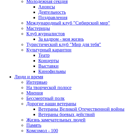
Молодежная секция
Анонсы
Деятельность
Поздравления
Международный клуб "Сибирский мир"
Мастерицы
Клуб журналистов
За кадром - моя жизнь
Туристический клуб "Мир для тебя"
Культурный карантин
Театр
Концерты
Выставки
Кинофильмы
Люди и время
Интервью
На творческой полосе
Мнения
Бессмертный полк
Дорогие наши ветераны
Ветераны Великой Отечественной войны
Ветераны боевых действий
Жизнь замечательных людей
Память
Комсомол - 100