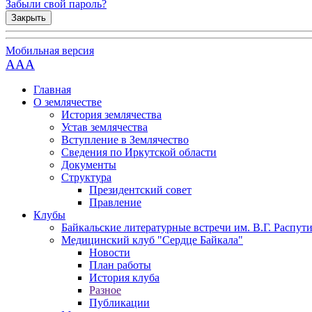
Забыли свой пароль?
Закрыть
Мобильная версия
AAA
Главная
О землячестве
История землячества
Устав землячества
Вступление в Землячество
Сведения по Иркутской области
Документы
Структура
Президентский совет
Правление
Клубы
Байкальские литературные встречи им. В.Г. Распут
Медицинский клуб "Сердце Байкала"
Новости
План работы
История клуба
Разное
Публикации