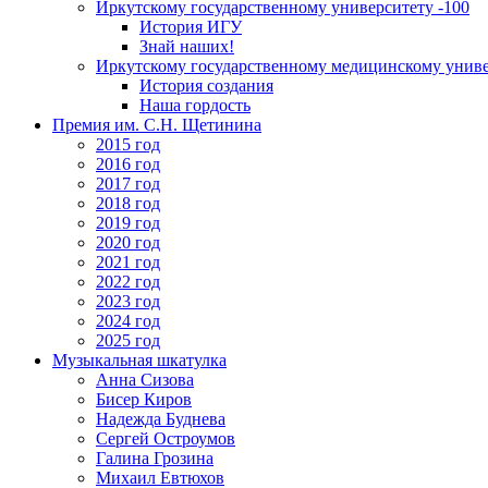
Иркутскому государственному университету -100
История ИГУ
Знай наших!
Иркутскому государственному медицинскому униве
История создания
Наша гордость
Премия им. С.Н. Щетинина
2015 год
2016 год
2017 год
2018 год
2019 год
2020 год
2021 год
2022 год
2023 год
2024 год
2025 год
Музыкальная шкатулка
Анна Сизова
Бисер Киров
Надежда Буднева
Сергей Остроумов
Галина Грозина
Михаил Евтюхов