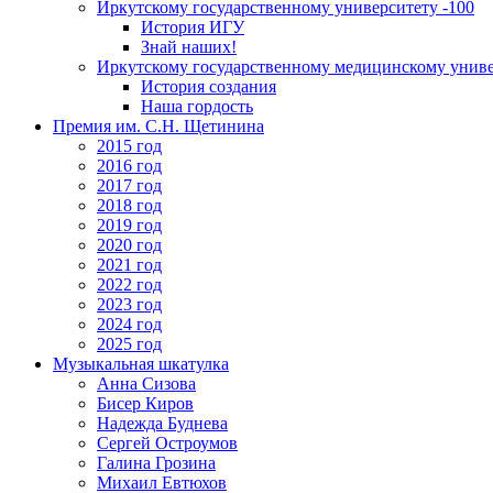
Иркутскому государственному университету -100
История ИГУ
Знай наших!
Иркутскому государственному медицинскому униве
История создания
Наша гордость
Премия им. С.Н. Щетинина
2015 год
2016 год
2017 год
2018 год
2019 год
2020 год
2021 год
2022 год
2023 год
2024 год
2025 год
Музыкальная шкатулка
Анна Сизова
Бисер Киров
Надежда Буднева
Сергей Остроумов
Галина Грозина
Михаил Евтюхов