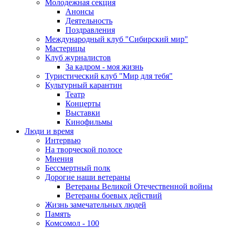
Молодежная секция
Анонсы
Деятельность
Поздравления
Международный клуб "Сибирский мир"
Мастерицы
Клуб журналистов
За кадром - моя жизнь
Туристический клуб "Мир для тебя"
Культурный карантин
Театр
Концерты
Выставки
Кинофильмы
Люди и время
Интервью
На творческой полосе
Мнения
Бессмертный полк
Дорогие наши ветераны
Ветераны Великой Отечественной войны
Ветераны боевых действий
Жизнь замечательных людей
Память
Комсомол - 100