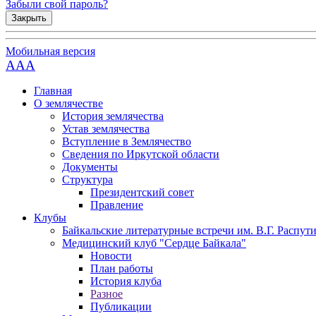
Забыли свой пароль?
Закрыть
Мобильная версия
AAA
Главная
О землячестве
История землячества
Устав землячества
Вступление в Землячество
Сведения по Иркутской области
Документы
Структура
Президентский совет
Правление
Клубы
Байкальские литературные встречи им. В.Г. Распут
Медицинский клуб "Сердце Байкала"
Новости
План работы
История клуба
Разное
Публикации